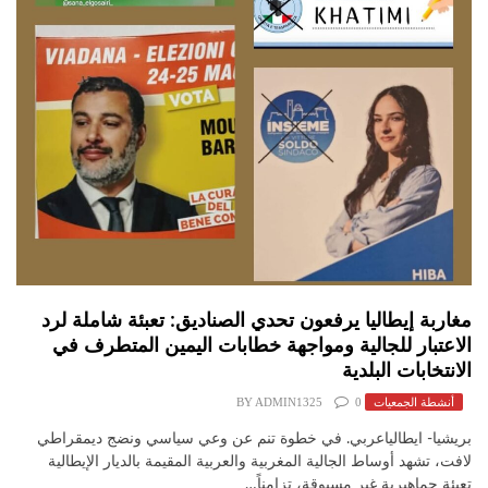
مغاربة إيطاليا يرفعون تحدي الصناديق: تعبئة شاملة لرد
الاعتبار للجالية ومواجهة خطابات اليمين المتطرف في
الانتخابات البلدية
أنشطة الجمعيات
0
ADMIN1325
BY
بريشيا- ايطالياعربي. في خطوة تنم عن وعي سياسي ونضج ديمقراطي
لافت، تشهد أوساط الجالية المغربية والعربية المقيمة بالديار الإيطالية
تعبئة جماهيرية غير مسبوقة، تزامناً…