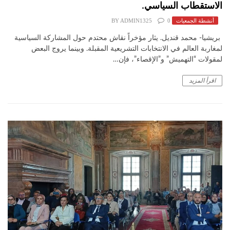
الاستقطاب السياسي.
أنشطة الجمعيات
0
ADMIN1325
BY
​ بريشيا- محمد قنديل. ​يثار مؤخراً نقاش محتدم حول المشاركة السياسية
لمغاربة العالم في الانتخابات التشريعية المقبلة. وبينما يروج البعض
لمقولات “التهميش” و”الإقصاء”، فإن…
اقرأ المزيد