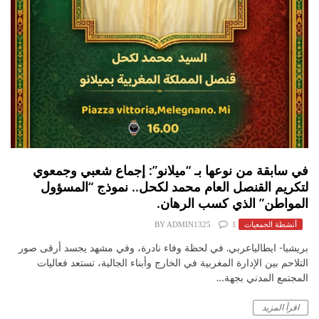
في سابقة من نوعها بـ “ميلانو”: إجماع شعبي وجمعوي
لتكريم القنصل العام محمد لكحل.. نموذج “المسؤول
المواطن” الذي كسب الرهان.
أنشطة الجمعيات
1
ADMIN1325
BY
​بريشيا- ايطالياعربي. ​في لحظة وفاء نادرة، وفي مشهد يجسد أرقى صور
التلاحم بين الإدارة المغربية في الخارج وأبناء الجالية، تستعد فعاليات
المجتمع المدني بجهة…
اقرأ المزيد