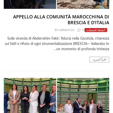
​APPELLO ALLA COMUNITÀ MAROCCHINA DI
BRESCIA E D’ITALIA
أنشطة الجمعيات
0
ADMIN1325
BY
Sulla vicenda di Abderrahim Fakir: fiducia nella Giustizia, chiarezza
sui fatti e rifiuto di ogni strumentalizzazione BRESCIA— italiarabo In
un momento di profonda tristezza…
اقرأ المزيد