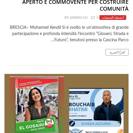
APERTO E COMMOVENTE PER COSTRUIRE
COMUNITÀ
أنشطة الجمعيات
0
ADMIN1325
BY
BRESCIA– Mohamed Kendil Si è svolto in un’atmosfera di grande
partecipazione e profonda intensità l’incontro “Giovani, Strada e
Futuro”, tenutosi presso la Cascina Parco…
اقرأ المزيد