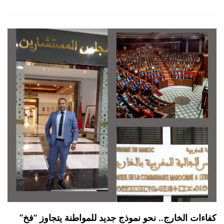
كفاءات الخارج.. نحو نموذج جديد للمواطنة يتجاوز “فخ”