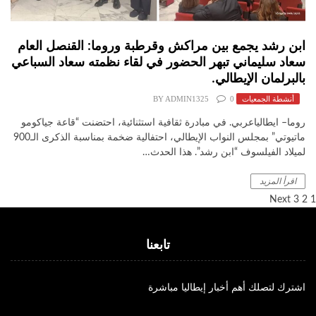
ابن رشد يجمع بين مراكش وقرطبة وروما: القنصل العام
سعاد سليماني تبهر الحضور في لقاء نظمته سعاد السباعي
بالبرلمان الإيطالي.
أنشطة الجمعيات
0
ADMIN1325
BY
​روما– ايطالياعربي. ​في مبادرة ثقافية استثنائية، احتضنت “قاعة جياكومو
ماتيوتي” بمجلس النواب الإيطالي، احتفالية ضخمة بمناسبة الذكرى الـ900
لميلاد الفيلسوف “ابن رشد”. هذا الحدث…
اقرأ المزيد
Post
Next
3
2
1
paginatio
تابعنا
اشترك لتصلك أهم أخبار إيطاليا مباشرة