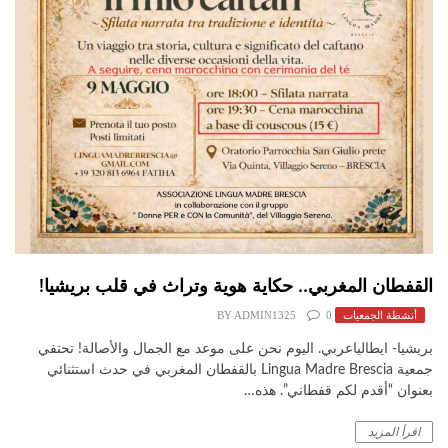
القفطان المغربي.. حكاية هوية وتراث في قلب بريشيا!
أنشطة الجمعيات
0
ADMIN1325
BY
بريشيا- ايطالياعربي. ​اليوم نحن على موعد مع الجمال والأصالة! تحتفي
جمعية Lingua Madre Brescia بالقفطان المغربي في حدث استثنائي
بعنوان “أقدم لكم قفطاني”. ​هذه…
اقرأ المزيد