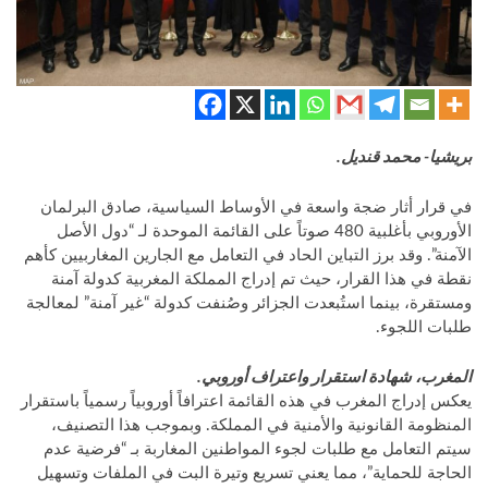
بريشيا- محمد قنديل.
في قرار أثار ضجة واسعة في الأوساط السياسية، صادق البرلمان
الأوروبي بأغلبية 480 صوتاً على القائمة الموحدة لـ “دول الأصل
الآمنة”. وقد برز التباين الحاد في التعامل مع الجارين المغاربيين كأهم
نقطة في هذا القرار، حيث تم إدراج المملكة المغربية كدولة آمنة
ومستقرة، بينما استُبعدت الجزائر وصُنفت كدولة “غير آمنة” لمعالجة
طلبات اللجوء.
المغرب، شهادة استقرار واعتراف أوروبي.
يعكس إدراج المغرب في هذه القائمة اعترافاً أوروبياً رسمياً باستقرار
المنظومة القانونية والأمنية في المملكة. وبموجب هذا التصنيف،
سيتم التعامل مع طلبات لجوء المواطنين المغاربة بـ “فرضية عدم
الحاجة للحماية”، مما يعني تسريع وتيرة البت في الملفات وتسهيل