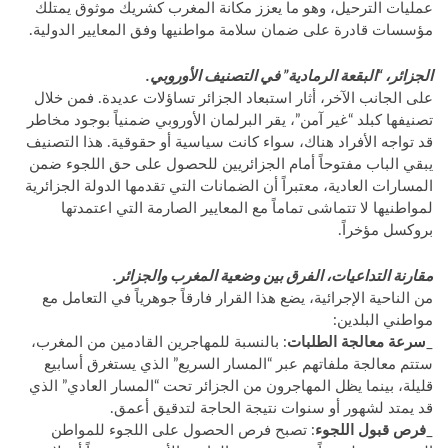
عمليات الترحيل، وهو ما يعزز مكانة المغرب كشريك موثوق يمتلك
مؤسسات قادرة على ضمان سلامة مواطنيها وفق المعايير الدولية.
الجزائر، “البقعة الرمادية” في التصنيف الأوروبي.
على الجانب الآخر، أثار استبعاد الجزائر تساؤلات عديدة. فمن خلال
تصنيفها كبلد “غير آمن”، يقر البرلمان الأوروبي ضمنياً بوجود مخاطر
قد تواجه الأفراد هناك، سواء كانت سياسية أو حقوقية. هذا التصنيف
يبقي الباب مفتوحاً أمام الجزائريين للحصول على حق اللجوء ضمن
المسارات العادية، معتبراً أن الضمانات التي تقدمها الدولة الجزائرية
لمواطنيها لا تتماشى تماماً مع المعايير الصارمة التي اعتمدتها
بروكسل مؤخراً.
مقارنة التداعيات، الفرق بين وضعية المغرب والجزائر.
من الناحية الإجرائية، يضع هذا القرار فارقاً جوهرياً في التعامل مع
مواطني البلدين:
_
سرعة معالجة الطلبات
: بالنسبة للمهاجرين القادمين من المغرب،
ستتم معالجة ملفاتهم عبر “المسار السريع” الذي يستغرق أسابيع
قليلة، بينما يظل المهاجرون من الجزائر تحت “المسار العادي” الذي
قد يمتد لشهور أو سنوات نتيجة الحاجة لتدقيق أعمق.
_
فرص قبول اللجوء
: تصبح فرص الحصول على اللجوء للمواطن