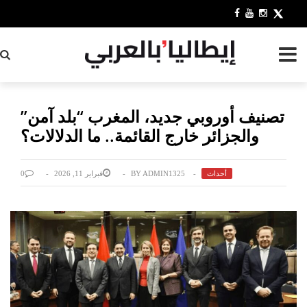
بح
تصنيف أوروبي جديد، المغرب “بلد آمن”
والجزائر خارج القائمة.. ما الدلالات؟
أحداث
ADMIN1325
BY
فبراير 11, 2026
0