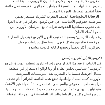
المغربي ضئيلة جداً، حيث يفترض القانون الأوروبي مسبقاً أنه لا
يتعرض لاضطهاد. أما بالنسبة للمواطن الجزائري، ففرصه تظل قائمة
وفقاً لتقييم المخاطر الفردية المعتاد.
_
الرسالة الدبلوماسية
: يُصنف المغرب كشريك مستقر يضمن
لمواطنيه حقوقهم الأساسية، في حين تُوضع الجزائر في خانة الدول
التي تشوب ضماناتها الحقوقية ثغرات تمنع البرلمان الأوروبي من
منحها “صك الأمان”.
_عمليات الترحيل: يسمح التصنيف للدول الأوروبية بترحيل المغاربة
المرفوضة طلباتهم بشكل فوري، بينما تظل إجراءات ترحيل
الجزائريين أكثر تعقيداً وتخضع لرقابة قانونية مشددة.
تكريس التباين الجيوسياسي.
في الختام، لا يعد هذا القرار مجرد إجراء إداري لتنظيم الهجرة، بل هو
“ترمومتر” سياسي يعكس نظرة أوروبا لواقع الاستقرار في منطقة
شمال أفريقيا. فبينما نال المغرب ثقة المؤسسات التشريعية
الأوروبية كبيئة آمنة لمواطنيها، تضع هذه القائمة الجزائر أمام تحدي
مراجعة ملفها الحقوقي والسياسي لتجنب وصمة “الدولة غير الآمنة”،
وهو تباين سيؤدي حتماً إلى رسم ملامح جديدة للعلاقات الدبلوماسية
بين بروكسل وكل من الرباط والجزائر العاصمة في المرحلة المقبلة.