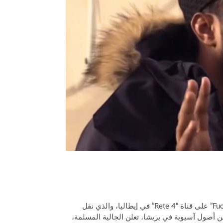
على خلفية الجدل الواسع الذي أثاره تقرير تلفزيوني “Fuori dal Coro” على قناة “Rete 4” في إيطاليا، والذي نقل
 أصول آسيوية في بريشا، تعلن الجالية المسلمة،