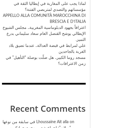
لماذا يجب على المغاربة في إيطاليا الثقة في
مؤسساتهم والتصدي لمتربصي الفتنة؟
​APPELLO ALLA COMUNITÀ MAROCCHINA DI
BRESCIA E D’ITALIA
اعترافاً بجهود الدبلوماسية المغربية.. مجلس الشيوخ
الإيطالي يوشح القنصل العام سعاد سليماني بدرع
التميز.
علي لمرابط في قبضة العدالة.. عندما تضيق بلاد
الغربة بالجاحدين
مسجد روما الكبير.. هل ضلّت بوصلة “التأهيل” في
زمن الاعترافات؟
Recent Comments
on
Lhoussaine Ait alla
في سابقة من نوعها