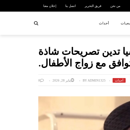
من نحن
فريق التحرير
اتصل بنا
إعلان معنا
بحث
عيات
أحداث
يا تدين تصريحات شاذة
توافق مع زواج الأطفال.
أحداث
ADMIN1325
BY
يناير 28, 2026
0