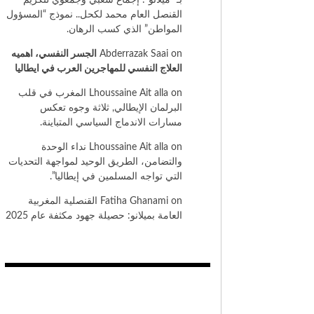
بـ “ميلانو”: إجماع شعبي وجمعوي لتكريم
القنصل العام محمد لكحل.. نموذج “المسؤول
المواطن” الذي كسب الرهان.
on
Abderrazak Saai
الجسر النفسي، اهميه
العلاج النفسي للمهاجرين العرب في ايطاليا
on
Lhoussaine Ait alla
المغرب في قلب
البرلمان الإيطالي, ثلاثة وجوه تعكس
مسارات الاندماج السياسي المتباينة.
on
Lhoussaine Ait alla
نداء الوحدة
والتضامن، الطريق الوحيد لمواجهة التحديات
التي تواجه المسلمين في إيطاليا”.
on
Fatiha Ghanami
القنصلية المغربية
العامة بميلانو: حصيلة جهود مكثفة عام 2025