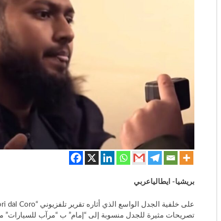
بريشيا- ايطالياعربي
تصريحات مثيرة للجدل منسوبة إلى “إمام” ب “مرآب للسيارات” من