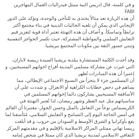
و في كلمته، قال ادريس النية ممثل فيدراليات العمال المهاجرين
FABI
أن هذه الزيارة تعد مثالاً يحتذى به للتآخي والوحدة، وتؤكد على الدور
الإيجابي الذي يمكن أن تلعبه الجاليات الدينية في بناء مجتمع أكثر
ترابطاً وتماسكاً. و أضاف أن هذه التهنئة تعتبر أداة قوية لتعزيز قيم
التعايش السلمي والمواطنة المشتركة، حيث تكسر الحواجز النفسية
وتبني جسور الثقة بين مكونات المجتمع ببريشيا.
وقد أخدت الكلمة المستشارة ببلدية بريشيا السيدة رييسة لاباران،
التي عبرت عن مشاركة مسلمي المدينة أفراح اخوانهم المسيحيين، و
إعتبرا أن هذه المبادرات تُظهر
أن المسلمين جزء لا يتجزأ من النسيج الاجتماعي الإيطالي، مما
يساهم في دحض خطابات الكراهية أو الانعزال. و شددت على أن
الأساقفة المسيحيين يشاركون دائما إخوانهم المسلمين في
مناسباتهم مثل عيد الفطر وشهر رمضان، لذا تُعتبر التهنئة في
الكريسماس نوعاً من التعامل بالمثل وحسن الجوار، معتبرتا أن العالم
في أمس الحاجة اليوم إلى التسامح و التعايش السلامي، مُتَأسفتا لما
يقع بأوكرانيا و الشرق الأوسط و السودان من حروب. و قد أبلغت
رييسا تهاني ممثلي المراكز الاسلامية بالإقليم و في مقدمتهم المركز
الثقافي الاسلامي لمدينة بريشيا الذي كان ممثلا في شخص إمامه