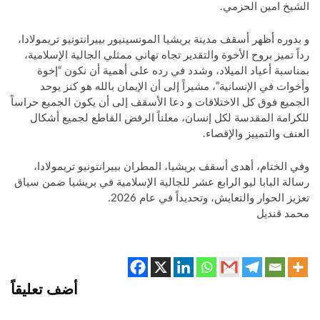
الشيخ امين الحزمي.
و بدوره أظهر أسقف مدينة بريشيا المونسينيور بييرانتونيو تريمولادا،
رداً تميز بروح الأخوة والتقدير تجاه تهاني ممثلي الجالية الإسلامية،
بمناسبة أعياد الميلاد، وشدد في رده على أهمية أن نكون “إخوة
وأخوات في الإنسانية”، مشيراً إلى أن الإيمان بالله هو كنز يوحد
الجميع فوق كل الاختلافات و دعا الأسقف إلى أن يكون الجميع حراساً
للكرامة المقدسة لكل إنسان، معلناً الرفض القاطع لجميع أشكال
العنف والتمييز والإقصاء.
وفي الختام، أهدى أسقف بريشيا، المطران بييرانتونيو تريمولادا،
رسالة البابا ليو الرابع عشر للجالية الإسلامية في بريشيا ضمن سياق
تعزيز الحوار والتعايش، وتحديداً في عام 2026.
محمد قنديل
أضف تعليقاً