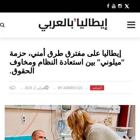
بح
إيطاليا على مفترق طرق أمني، حزمة
“ميلوني” بين استعادة النظام ومخاوف
الحقوق.
أحداث
ADMIN1325
BY
فبراير 2, 2026
0