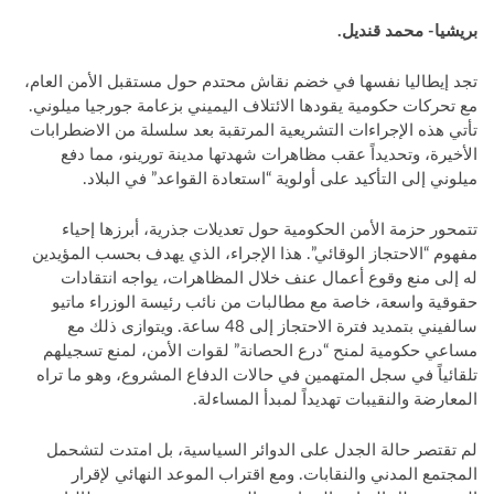
بريشيا- محمد قنديل.
تجد إيطاليا نفسها في خضم نقاش محتدم حول مستقبل الأمن العام،
مع تحركات حكومية يقودها الائتلاف اليميني بزعامة جورجيا ميلوني.
تأتي هذه الإجراءات التشريعية المرتقبة بعد سلسلة من الاضطرابات
الأخيرة، وتحديداً عقب مظاهرات شهدتها مدينة تورينو، مما دفع
ميلوني إلى التأكيد على أولوية “استعادة القواعد” في البلاد.
تتمحور حزمة الأمن الحكومية حول تعديلات جذرية، أبرزها إحياء
مفهوم “الاحتجاز الوقائي”. هذا الإجراء، الذي يهدف بحسب المؤيدين
له إلى منع وقوع أعمال عنف خلال المظاهرات، يواجه انتقادات
حقوقية واسعة، خاصة مع مطالبات من نائب رئيسة الوزراء ماتيو
سالفيني بتمديد فترة الاحتجاز إلى 48 ساعة. ويتوازى ذلك مع
مساعي حكومية لمنح “درع الحصانة” لقوات الأمن، لمنع تسجيلهم
تلقائياً في سجل المتهمين في حالات الدفاع المشروع، وهو ما تراه
المعارضة والنقيبات تهديداً لمبدأ المساءلة.
لم تقتصر حالة الجدل على الدوائر السياسية، بل امتدت لتشحمل
المجتمع المدني والنقابات. ومع اقتراب الموعد النهائي لإقرار