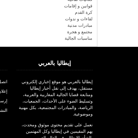
قوانين و إقامات
كرة القدم
لقاءات و ندوات
مبادرات مدنية
مجتمع و هجرة
مناسبات الجالية
إيطاليا بالعربي
إيطاليا بالعربي هو موقع إخباري إلكتروني
اتصل
مستقل، يهدف إلى نقل أخبار إيطاليا
إعلان
ومتابعة قضايا الجالية المغاربية والعربية،
إرسا
وتسليط الضوء على الأحداث، الجمعيات،
الرياضة، والمبادرات المجتمعية، بكل مهنية
النشر
وموضوعية.
نعمل على تقديم محتوى موثوق ومحدث،
يهم المقيمين في إيطاليا وكل المهتمين