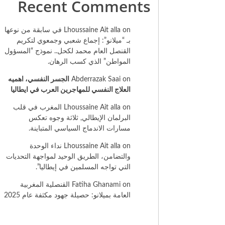
Recent Comments
on
Lhoussaine Ait alla
في سابقة من نوعها
بـ “ميلانو”: إجماع شعبي وجمعوي لتكريم
القنصل العام محمد لكحل.. نموذج “المسؤول
المواطن” الذي كسب الرهان.
on
Abderrazak Saai
الجسر النفسي، اهميه
العلاج النفسي للمهاجرين العرب في ايطاليا
on
Lhoussaine Ait alla
المغرب في قلب
البرلمان الإيطالي, ثلاثة وجوه تعكس
مسارات الاندماج السياسي المتباينة.
on
Lhoussaine Ait alla
نداء الوحدة
والتضامن، الطريق الوحيد لمواجهة التحديات
التي تواجه المسلمين في إيطاليا”.
on
Fatiha Ghanami
القنصلية المغربية
العامة بميلانو: حصيلة جهود مكثفة عام 2025