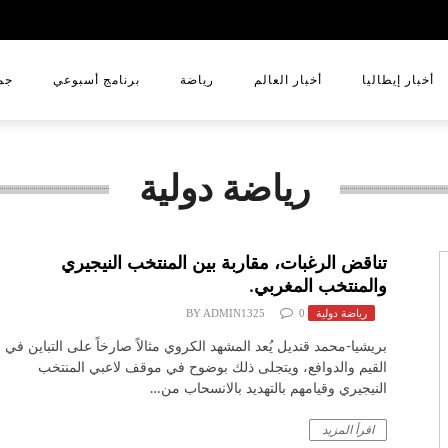
أخبار إيطاليا
أخبار العالم
رياضة
برنامج أسبوعي
جم
رياضة دولية
تناقض الرغبات، مقاربة بين المنتخب النيجيري
والمنتخب المغربي.
رياضة دولية
0
ADMIN1325
BY
بريشيا-محمد قنديل يُعد المشهد الكروي مثالاً صارخاً على التباين في
القيم والدوافع، ويتجلى ذلك بوضوح في موقف لاعبي المنتخب
النيجيري وقيامهم بالتهديد بالانسحاب من…
اقرأ المزيد