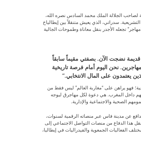
ية لصاحب الجلالة الملك محمد السادس نصره الله،
شريعية. سدراتي، الذي يعيش متنقلاً بين إيطالياخ
تجربته كـ “مهاجر” تجعله الأجدر بنقل معاناة وطموحات الجالية
قديمة نضجت الآن. بصفتي مقيماً سابقاً
مهاجرين. نحن اليوم أمام فرصة تاريخية
ن يعتمدون على المال الانتخابي.”
ية؛ فهو يراهن على “مغاربة العالم” ليس فقط من
ربهم داخل المغرب. هي دعوة لكل مهاجرڨ ليوجه
مهم الصحية والاجتماعية والإدارية.
يدافع عن مدينة فاس عبر منصاته الرقمية لسنوات،
قل هذا الدفاع من منصات التواصل الاجتماعي إلى
ختلف الفعاليات الجمعوية والفيدراليات في إيطاليا،