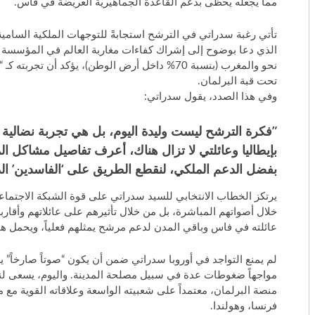
مما يجعله يحظى بدعم القاعدة الجماهيرية العريضة في فاس.
​تأتي رغبة سدراتي في الترشح استجابةً للتوجهات الملكية السام
الذي دعا بوضوح إلى إشراك كفاءات مغاربة العالم في المؤسسة الت
نحو والمغرب (بنسبة 70% داخل أرض الوطن)، يؤكد أن 
تحت قبة البرلمان.
​وفي هذا الصدد، يقول سدراتي:
​”فكرة الترشح ليست وليدة اليوم، بل هي تجربة نضالية 
بإيطاليا وعائلتي لا تزال هناك، أعرف تفاصيل مشاكل ال
بفضل الدعم الملكي، لنقطع الطريق على ‘الفاسدين’ الذي
​يرتكز الخطاب الانتخابي للسيد سدراتي على قوة الشبكة الاجتماع
خلال أصواتهم المباشرة، بل من خلال تأثيرهم على عائلاتهم وأقا
عائلته في فاس وباقي المدن لدعم مرشح يمثلهم فعلياً، ويحمل همو
​لم يمنع التواجد في أوروبا سدراتي ضمن أن يكون “صوتاً صارخاً” 
مواجهاً ضغوطات عدة في سبيل مصلحة المدينة. واليوم، يسعى لن
منصة البرلمان، معتمداً على شعبيته الواسعة وعلاقاته القوية مع م
فرنسا، وهولندا.