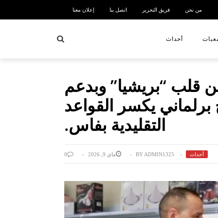
من نحن
فريق التحرير
اتصل بنا
إعلان معنا
بحث
عيات
أحداث
ن قلب “بريشيا” وبدعم
 برلماني يكسر القواعد
التقليدية بفاس.
أحداث
ADMIN1325
BY
ماي 9, 2026
0