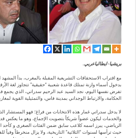
بريشيا- ايطالياعربي.
​مع اقتراب الاستحقاقات التشريعية المقبلة بالمغرب، بدأ المشهد ا
بدخول أسماء وازنة تمتلك قاعدة شعبية “حقيقية” تتجاوز لغة الأرقا
تفرض نفسها اليوم، نجد السيد عبد الرحيم سدراتي، الذي يجمع ف
الحكامة، والارتباط الوجداني بمدينة فاس، والتمثيلية القوية لمغاربة
​لا يدخل سدراتي غمار هذه الانتخابات من فراغ؛ فهو المستشار الذ
والخدمات ليكون عضواً شريكاً بتصويت الإجماع، وهو ما يعكس قدر
الرياضي، يبرز اسمه كلاعب سابق ضمن الفئات الصغرى و كأحد ال
حيث ترأسها لسنوات “الثلاثية” التاريخية، ولا يزال منخرطاً وفياً ل