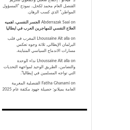
بـ “ميلانو”: إجماع شعبي وجمعوي لتكريم
القنصل العام محمد لكحل.. نموذج “المسؤول
المواطن” الذي كسب الرهان.
on
Abderrazak Saai
الجسر النفسي، اهميه
العلاج النفسي للمهاجرين العرب في ايطاليا
on
Lhoussaine Ait alla
المغرب في قلب
البرلمان الإيطالي, ثلاثة وجوه تعكس
مسارات الاندماج السياسي المتباينة.
on
Lhoussaine Ait alla
نداء الوحدة
والتضامن، الطريق الوحيد لمواجهة التحديات
التي تواجه المسلمين في إيطاليا”.
on
Fatiha Ghanami
القنصلية المغربية
العامة بميلانو: حصيلة جهود مكثفة عام 2025