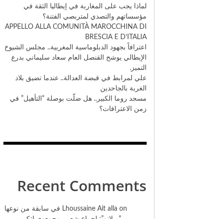
لماذا يجب على المغاربة في إيطاليا الثقة في
مؤسساتهم والتصدي لمتربصي الفتنة؟
​APPELLO ALLA COMUNITÀ MAROCCHINA DI
BRESCIA E D’ITALIA
اعترافاً بجهود الدبلوماسية المغربية.. مجلس الشيوخ
الإيطالي يوشح القنصل العام سعاد سليماني بدرع
التميز.
علي لمرابط في قبضة العدالة.. عندما تضيق بلاد
الغربة بالجاحدين
مسجد روما الكبير.. هل ضلّت بوصلة “التأهيل” في
زمن الاعترافات؟
Recent Comments
on
Lhoussaine Ait alla
في سابقة من نوعها