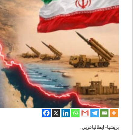
بريشيا- ايطالياعربي.