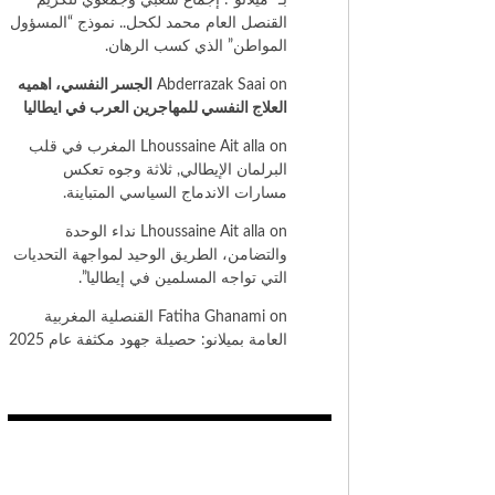
بـ “ميلانو”: إجماع شعبي وجمعوي لتكريم
القنصل العام محمد لكحل.. نموذج “المسؤول
المواطن” الذي كسب الرهان.
on
Abderrazak Saai
الجسر النفسي، اهميه
العلاج النفسي للمهاجرين العرب في ايطاليا
on
Lhoussaine Ait alla
المغرب في قلب
البرلمان الإيطالي, ثلاثة وجوه تعكس
مسارات الاندماج السياسي المتباينة.
on
Lhoussaine Ait alla
نداء الوحدة
والتضامن، الطريق الوحيد لمواجهة التحديات
التي تواجه المسلمين في إيطاليا”.
on
Fatiha Ghanami
القنصلية المغربية
العامة بميلانو: حصيلة جهود مكثفة عام 2025