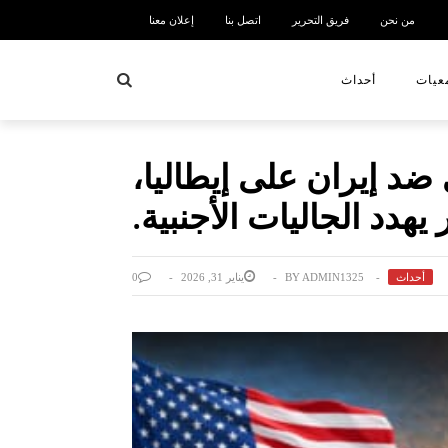
من نحن
فريق التحرير
اتصل بنا
إعلان معنا
بحث
عيات
أحداث
د إيران على إيطاليا،
دد الجاليات الأجنبية.
أحداث
ADMIN1325
BY
يناير 31, 2026
0