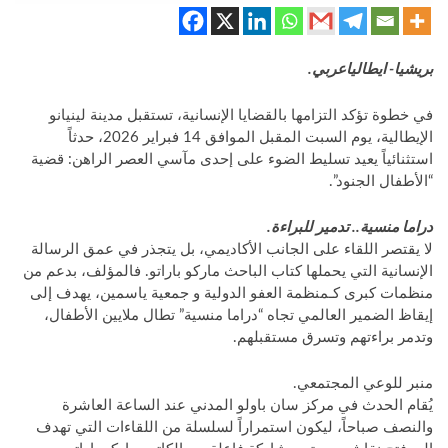
بريشيا- ايطالياعربي.
​في خطوة تؤكد التزامها بالقضايا الإنسانية، تستقبل مدينة لينيانو
الإيطالية، يوم السبت المقبل الموافق 14 فبراير 2026، حدثاً
استثنائياً يعيد تسليط الضوء على إحدى مآسي العصر الراهن: قضية
“الأطفال الجنود”.
​دراما منسية.. تدمير للبراءة.
لا يقتصر اللقاء على الجانب الأكاديمي، بل يتجذر في عمق الرسالة
الإنسانية التي يحملها كتاب الباحث ماركو باراتو. فالمؤلف، بدعم من
منظمات كبرى كـمنظمة العفو الدولية و جمعية ياسمين، يهدف إلى
إيقاظ الضمير العالمي تجاه “دراما منسية” تطال ملايين الأطفال،
وتدمر براءتهم وتسرق مستقبلهم.
​منبر للوعي المجتمعي.
يُقام الحدث في مركز سان باولو المدني عند الساعة العاشرة
والنصف صباحاً، ليكون استمراراً لسلسلة من اللقاءات التي تهدف