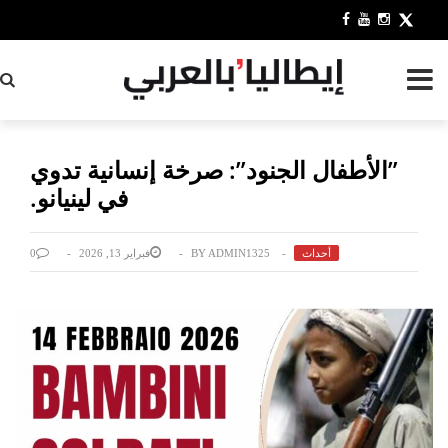
بح
​”الأطفال الجنود”: صرخة إنسانية تدوي
في لينيانو.
0
فبراير 13, 2026
BY
ADMIN1325
أحداث