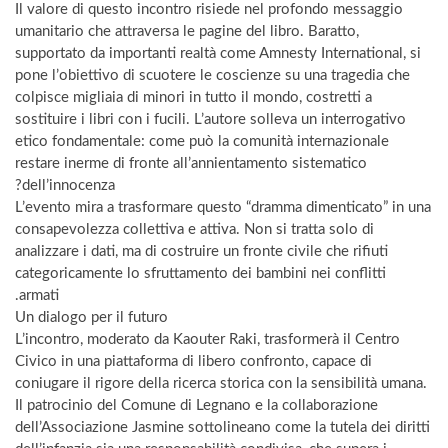
​Il valore di questo incontro risiede nel profondo messaggio
umanitario che attraversa le pagine del libro. Baratto,
supportato da importanti realtà come Amnesty International, si
pone l’obiettivo di scuotere le coscienze su una tragedia che
colpisce migliaia di minori in tutto il mondo, costretti a
sostituire i libri con i fucili. L’autore solleva un interrogativo
etico fondamentale: come può la comunità internazionale
restare inerme di fronte all’annientamento sistematico
dell’innocenza?
​L’evento mira a trasformare questo “dramma dimenticato” in una
consapevolezza collettiva e attiva. Non si tratta solo di
analizzare i dati, ma di costruire un fronte civile che rifiuti
categoricamente lo sfruttamento dei bambini nei conflitti
armati.
​Un dialogo per il futuro
​L’incontro, moderato da Kaouter Raki, trasformerà il Centro
Civico in una piattaforma di libero confronto, capace di
coniugare il rigore della ricerca storica con la sensibilità umana.
Il patrocinio del Comune di Legnano e la collaborazione
dell’Associazione Jasmine sottolineano come la tutela dei diritti