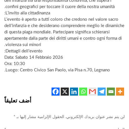
dell’infanzia sia una responsabilità condivisa, che supera i
confini geografici per toccare il cuore della nostra umanità.
​L’invito alla cittadinanza:
L’evento è aperto a tutti coloro che credono nel valore sacro
dell’infanzia e che desiderano comprendere meglio le dinamiche
di questa piaga mondiale. Partecipare significa schierarsi
apertamente dalla parte dei diritti umani e contro ogni forma di
violenza sui minori.
​Dettagli dell’evento:
​Data: Sabato 14 Febbraio 2026
​Ora: 10:30
​Luogo: Centro Civico San Paolo, via Pisa n.70, Legnano.
أضف تعليقاً
*
الحقول الإلزامية مشار إليها بـ
لن يتم نشر عنوان بريدك الإلكتروني.