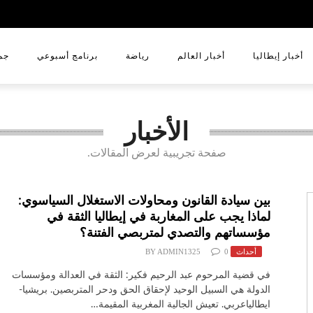
أخبار إيطاليا
أخبار العالم
رياضة
برنامج أسبوعي
جم
الأخبار
صفحة تجريبية لعرض المقالات.
بين سيادة القانون ومحاولات الاستغلال السياسوي:
لماذا يجب على المغاربة في إيطاليا الثقة في
مؤسساتهم والتصدي لمتربصي الفتنة؟
أحداث
0
ADMIN1325
BY
في قضية المرحوم عبد الرحيم فكير: الثقة في العدالة ومؤسسات
الدولة هي السبيل الوحيد لإحقاق الحق ودحر المتربصين. بريشيا-
ايطالياعربي. تعيش الجالية المغربية المقيمة…