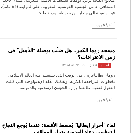
ميلانو- ايطالياعربي. أوقفت السلطات الأمنية المغربية، مساء الأحد،
الصحافي حامل الجنسية الفرنسية-المغربية، علي لمرابط (66 عاماً)،
فور وصوله إلى مطار ابن بطوطة بمدينة طنجة…
اقرأ المزيد
مسجد روما الكبير.. هل ضلّت بوصلة “التأهيل” في
زمن الاعترافات؟
أحداث
0
ADMIN1325
BY
روما- ​ايطالياعربي. ​في الوقت الذي يستبشر فيه العالم الإسلامي
بخطوات المراجعة الفكرية، وتفكيك العُقد الإيديولوجية التي كبّلت
العقول لعقود، طالعتنا وزارة الشؤون الإسلامية والدعوة…
اقرأ المزيد
لقاء “أحرار إيطاليا” يُسقط الأقنعة: عندما يُوجع النجاح
التنظيمي دعاة العدمية وتجار المواقف