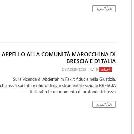
اقرأ المزيد
​APPELLO ALLA COMUNITÀ MAROCCHINA DI
BRESCIA E D’ITALIA
أحداث
0
ADMIN1325
BY
Sulla vicenda di Abderrahim Fakir: fiducia nella Giustizia,
chiarezza sui fatti e rifiuto di ogni strumentalizzazione BRESCIA
— italiarabo In un momento di profonda tristezza…
اقرأ المزيد