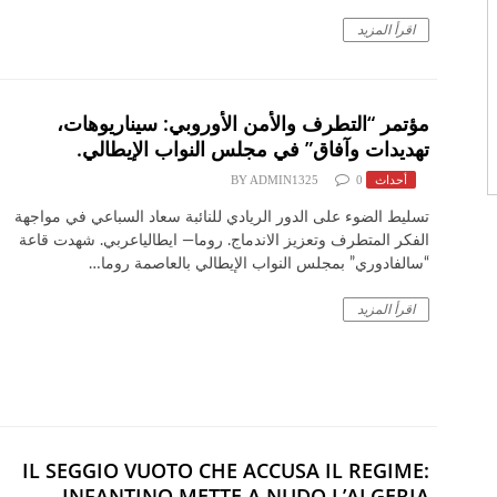
اقرأ المزيد
مؤتمر “التطرف والأمن الأوروبي: سيناريوهات،
تهديدات وآفاق” في مجلس النواب الإيطالي.
أحداث
0
ADMIN1325
BY
​تسليط الضوء على الدور الريادي للنائبة سعاد السباعي في مواجهة
الفكر المتطرف وتعزيز الاندماج. ​روما— ايطالياعربي. ​شهدت قاعة
“سالفادوري” بمجلس النواب الإيطالي بالعاصمة روما…
اقرأ المزيد
IL SEGGIO VUOTO CHE ACCUSA IL REGIME:
INFANTINO METTE A NUDO L’ALGERIA