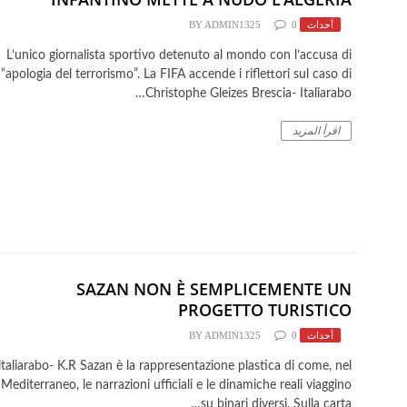
أحداث
0
ADMIN1325
BY
​L’unico giornalista sportivo detenuto al mondo con l’accusa di
“apologia del terrorismo”. La FIFA accende i riflettori sul caso di
Christophe Gleizes Brescia- Italiarabo…
اقرأ المزيد
SAZAN NON È SEMPLICEMENTE UN
PROGETTO TURISTICO
أحداث
0
ADMIN1325
BY
italiarabo- K.R Sazan è la rappresentazione plastica di come, nel
Mediterraneo, le narrazioni ufficiali e le dinamiche reali viaggino
su binari diversi. Sulla carta…