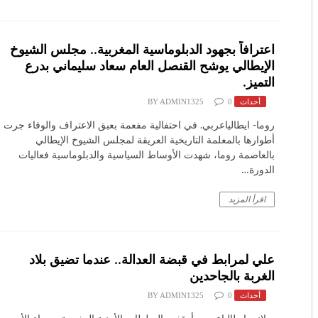
اعترافاً بجهود الدبلوماسية المغربية.. مجلس الشيوخ
الإيطالي يوشح القنصل العام سعاد سليماني بدرع
التميز.
أحداث
0
ADMIN1325
BY
روما- ايطالياعربي. في احتفالية مفعمة بعبق الاعتراف والوفاء جرت
أطوارها بالمعلمة التاريخية العريقة لمجلس الشيوخ الإيطالي
بالعاصمة روما، شهدت الأوساط السياسية والدبلوماسية فعاليات
الدورة…
اقرأ المزيد
علي لمرابط في قبضة العدالة.. عندما تضيق بلاد
الغربة بالجاحدين
أحداث
0
ADMIN1325
BY