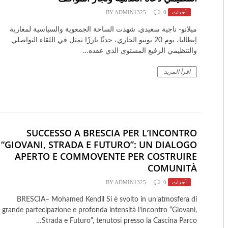
أحداث
0
ADMIN1325
BY
ميلانو- ناجية سعيدي. شهدت الساحة الجمعوية والسياسية لمغاربة
إيطاليا، يوم 20 يونيو الجاري، حدثًا بارزًا تمثل في اللقاء التواصلي
والتنظيمي الرفيع المستوى الذي عقده…
اقرأ المزيد
SUCCESSO A BRESCIA PER L’INCONTRO
“GIOVANI, STRADA E FUTURO”: UN DIALOGO
APERTO E COMMOVENTE PER COSTRUIRE
COMUNITÀ
أحداث
0
ADMIN1325
BY
BRESCIA– Mohamed Kendil Si è svolto in un’atmosfera di
grande partecipazione e profonda intensità l’incontro “Giovani,
Strada e Futuro”, tenutosi presso la Cascina Parco…