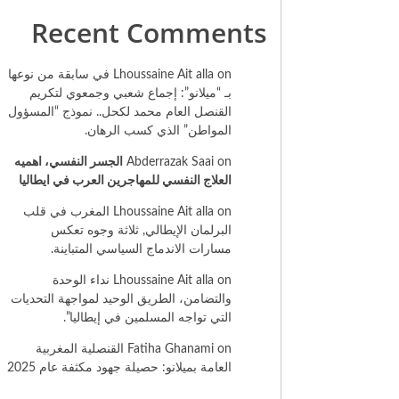
Recent Comments
on
Lhoussaine Ait alla
في سابقة من نوعها
بـ “ميلانو”: إجماع شعبي وجمعوي لتكريم
القنصل العام محمد لكحل.. نموذج “المسؤول
المواطن” الذي كسب الرهان.
on
Abderrazak Saai
الجسر النفسي، اهميه
العلاج النفسي للمهاجرين العرب في ايطاليا
on
Lhoussaine Ait alla
المغرب في قلب
البرلمان الإيطالي, ثلاثة وجوه تعكس
مسارات الاندماج السياسي المتباينة.
on
Lhoussaine Ait alla
نداء الوحدة
والتضامن، الطريق الوحيد لمواجهة التحديات
التي تواجه المسلمين في إيطاليا”.
on
Fatiha Ghanami
القنصلية المغربية
العامة بميلانو: حصيلة جهود مكثفة عام 2025